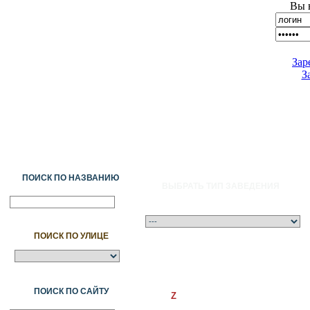
Вы 
Зар
З
ПОИСК ПО НАЗВАНИЮ
ВЫБРАТЬ ТИП ЗАВЕДЕНИЯ
ПОИСК ПО УЛИЦЕ
A
Ә
Б
В
Г
Ғ
Д
Е
Ж
З
И
Й
К
Қ
Л
М
Н
Ң
О
Ө
П
ПОИСК ПО САЙТУ
Z