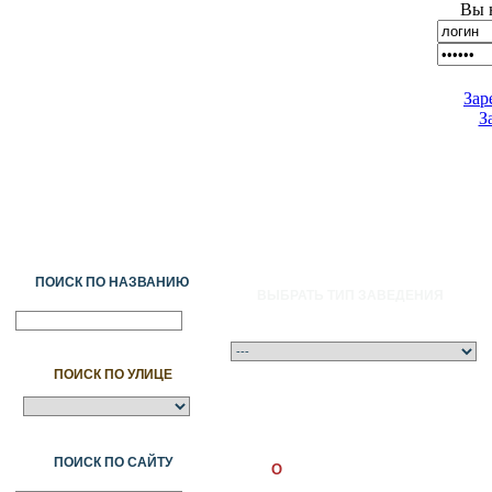
Вы 
Зар
З
ПОИСК ПО НАЗВАНИЮ
ВЫБРАТЬ ТИП ЗАВЕДЕНИЯ
ПОИСК ПО УЛИЦЕ
A
Ә
Б
В
Г
Ғ
Д
Е
Ж
З
И
Й
К
Қ
Л
М
Н
Ң
О
Ө
П
ПОИСК ПО САЙТУ
O