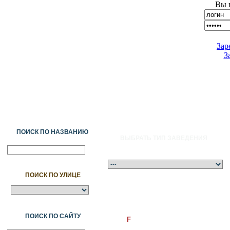
Вы 
Зар
З
ПОИСК ПО НАЗВАНИЮ
ВЫБРАТЬ ТИП ЗАВЕДЕНИЯ
ПОИСК ПО УЛИЦЕ
A
Ә
Б
В
Г
Ғ
Д
Е
Ж
З
И
Й
К
Қ
Л
М
Н
Ң
О
Ө
П
ПОИСК ПО САЙТУ
F