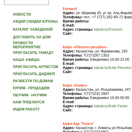
Forward
Адрес:
ул. Маркова 45, уг. пр. Аль-Фараб
НОВОСТИ
Телефоны:
тел.: +7 (727) 262-90-72 факс
Время работы:
АКЦИИ СКИДКИ КУПОНЫ
E-mail:
КАТАЛОГ ЗАВЕДЕНИЙ
Адрес страницы:
kabak.kz/Forward
Сайт:
ДОСТАВИТЬ НА ДОМ
ПРОВЕСТИ
МЕРОПРИЯТИЕ
Кафе «Fhloston paradise»
Адрес:
Казахстан, ул. Фурманова, 193
ПРИГЛАСИТЬ ТАМАДУ
Телефоны:
7(727)267 1303
Время работы:
Ежедневно 10.00-22.00
НАША АФИША
E-mail:
ПРИГЛАСИТЬ АРТИСТОВ
Адрес страницы:
kabak.kz/Kafe-Fhloston
Сайт:
ПРИГЛАСИТЬ ДИДЖЕЯ
РАЗВЕЗТИ ПО ДОМАМ
Кафе «Fanko»
КУПИМ - ПРОДАДИМ
Адрес:
Казахстан, ул. Розыбакиева, 247
Телефоны:
7(727)232 2667
ОБУЧИМ - НАУЧИМ
Время работы:
Ежедневно 10.00-00.00
E-mail:
НАМ ТРЕБУЮТСЯ
Адрес страницы:
kabak.kz/Kafe-Fanko
ИЩЕМ РАБОТУ
Сайт:
Кофе-бар "Fanco"
Адрес:
Казахстан, г. Алматы,ул Розыбаки