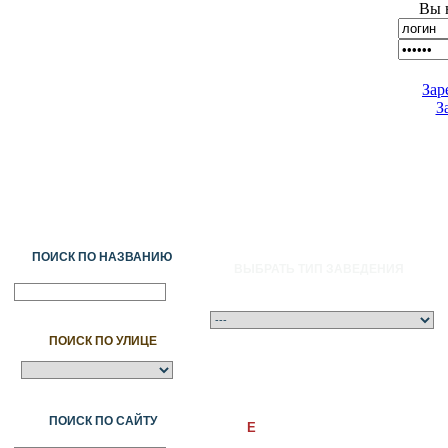
Вы 
Зар
З
ПОИСК ПО НАЗВАНИЮ
ВЫБРАТЬ ТИП ЗАВЕДЕНИЯ
ПОИСК ПО УЛИЦЕ
A
Ә
Б
В
Г
Ғ
Д
Е
Ж
З
И
Й
К
Қ
Л
М
Н
Ң
О
Ө
П
ПОИСК ПО САЙТУ
E