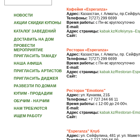
Кофейня «Esperanza»
Адрес:
Казахстан, г. Алматы, пр.Сейфул
НОВОСТИ
Телефоны:
7(727) 299 6699
Время работы:
с Пн-вс круглосуточно
АКЦИИ СКИДКИ КУПОНЫ
E-mail:
КАТАЛОГ ЗАВЕДЕНИЙ
Адрес страницы:
kabak.kz/Kofeiynya--E
Сайт:
ДОСТАВИТЬ НА ДОМ
ПРОВЕСТИ
МЕРОПРИЯТИЕ
Ресторан «Esperanza»
Адрес:
Казахстан, г. Алматы, пр. Сейфу
ПРИГЛАСИТЬ ТАМАДУ
Телефоны:
7(727) 299 6699
Время работы:
с Пн-вс круглосуточно
НАША АФИША
E-mail:
ПРИГЛАСИТЬ АРТИСТОВ
Адрес страницы:
kabak.kz/Restoran-Esp
Сайт:
ПРИГЛАСИТЬ ДИДЖЕЯ
РАЗВЕЗТИ ПО ДОМАМ
Ресторан "Emotions"
КУПИМ - ПРОДАДИМ
Адрес:
ул. Кунаева, 21Б
Телефоны:
+7 727 244 66 11
ОБУЧИМ - НАУЧИМ
Время работы:
с 12-00 до 24-00ч.
E-mail:
НАМ ТРЕБУЮТСЯ
Адрес страницы:
kabak.kz/Restoran-Emo
ИЩЕМ РАБОТУ
Сайт:
"Esperanza" Клуб
Адрес:
ул. Сейфулина, 481 уг. ул. Маме