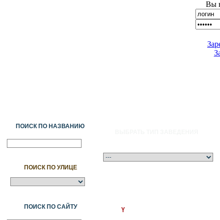
Вы 
Зар
З
ПОИСК ПО НАЗВАНИЮ
ВЫБРАТЬ ТИП ЗАВЕДЕНИЯ
ПОИСК ПО УЛИЦЕ
A
Ә
Б
В
Г
Ғ
Д
Е
Ж
З
И
Й
К
Қ
Л
М
Н
Ң
О
Ө
П
ПОИСК ПО САЙТУ
Ү