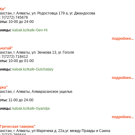
Хи"
ахстан, г. Алматы, ул. Родостовца 179 а, уг. Джандосова
:
7(7272) 745676
оты:
10-00 до 24-00
аницы:
kabak.kz/kafe-Gen-Hi
подробнее...
ьчатай"
хстан, г. Алматы, ул. Зенкова 13, уг. Гоголя
:
7(7272) 718412
оты:
10-00 до 01-00
аницы:
kabak.kz/kafe-Gulchataiy
подробнее...
джа"
ахстан, г. Алматы, Алмарасанское ущелье.
:
оты:
11-00 до 24-00
аницы:
kabak.kz/kafe-Gyandja
подробнее...
"Греческая таверна"
ахстан, г. Алматы, ул Маречека д. 22а,уг. между Правды и Саина