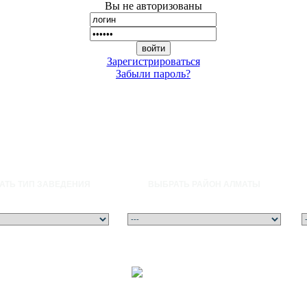
Вы не авторизованы
Зарегистрироваться
Забыли пароль?
АТЬ ТИП ЗАВЕДЕНИЯ
ВЫБРАТЬ РАЙОН АЛМАТЫ
Ғ
Д
Е
Ж
З
И
Й
К
Қ
Л
М
Н
Ң
О
Ө
П
Р
С
Т
У
Ұ
Ү
Ф
Х
Ц
Ч
Ш
Щ
Ы
Э
Ю
Я
A
B
C