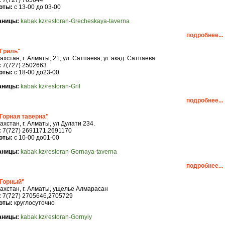
:
7(727) 765644
оты:
с 13-00 до 03-00
аницы:
kabak.kz/restoran-Grecheskaya-taverna
подробнее...
"Гриль"
хстан, г. Алматы, 21, ул. Сатпаева, уг. акад. Сатпаева
:
7(727) 2502663
оты:
с 18-00 до23-00
аницы:
kabak.kz/restoran-Gril
подробнее...
Горная таверна"
ахстан, г. Алматы, ул Дулати 234.
:
7(727) 2691171,2691170
оты:
с 10-00 до01-00
аницы:
kabak.kz/restoran-Gornaya-taverna
подробнее...
"Горный"
ахстан, г. Алматы, ущелье Алмарасан
:
7(727) 2705646,2705729
оты:
круглосуточно
аницы:
kabak.kz/restoran-Gornyiy