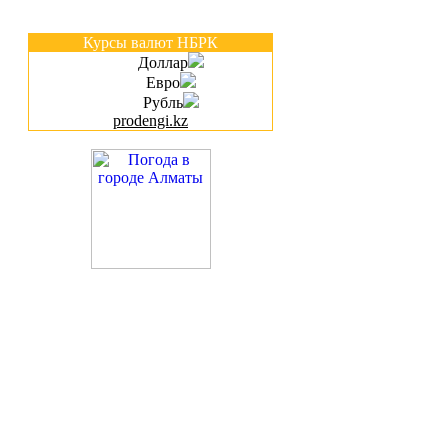
Курсы валют НБРК
Доллар
Евро
Рубль
prodengi.kz