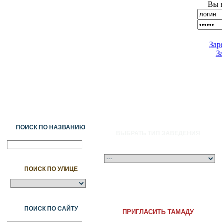
Вы 
Зар
З
ПОИСК ПО НАЗВАНИЮ
ВЫБРАТЬ ТИП ЗАВЕДЕНИЯ
ПОИСК ПО УЛИЦЕ
A
Ә
Б
В
Г
Ғ
Д
Е
Ж
З
И
Й
К
Қ
Л
М
Н
Ң
О
Ө
П
ПОИСК ПО САЙТУ
ПРИГЛАСИТЬ ТАМАДУ