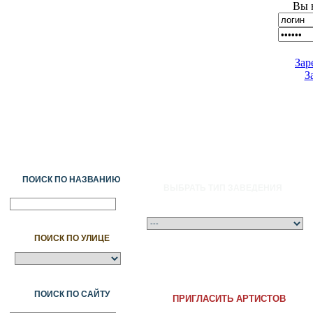
Вы 
Зар
З
ПОИСК ПО НАЗВАНИЮ
ВЫБРАТЬ ТИП ЗАВЕДЕНИЯ
ПОИСК ПО УЛИЦЕ
A
Ә
Б
В
Г
Ғ
Д
Е
Ж
З
И
Й
К
Қ
Л
М
Н
Ң
О
Ө
П
ПОИСК ПО САЙТУ
ПРИГЛАСИТЬ АРТИСТОВ