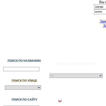
Вы 
Зар
З
ПОИСК ПО НАЗВАНИЮ
ВЫБРАТЬ ТИП ЗАВЕДЕНИЯ
ПОИСК ПО УЛИЦЕ
A
Ә
Б
В
Г
Ғ
Д
Е
Ж
З
И
Й
К
Қ
Л
М
Н
Ң
О
Ө
П
ПОИСК ПО САЙТУ
Ы