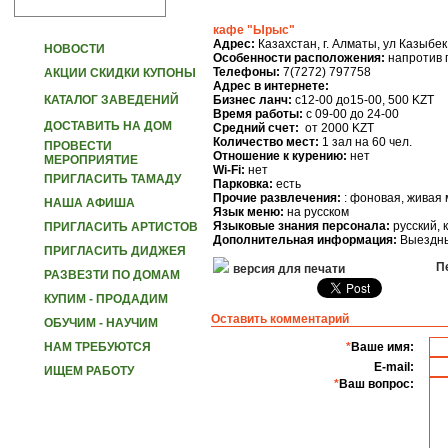
кафе "Ырыс"
Адрес:
Казахстан, г. Алматы, ул Казыбек
НОВОСТИ
Особенности расположения:
напротив 
Телефоны:
7(7272) 797758
АКЦИИ СКИДКИ КУПОНЫ
Адрес в интернете:
КАТАЛОГ ЗАВЕДЕНИЙ
Бизнес ланч:
с12-00 до15-00, 500 KZT
Время работы:
c 09-00 до 24-00
ДОСТАВИТЬ НА ДОМ
Средний счет:
от 2000 KZT
Количество мест:
1 зал на 60 чел.
ПРОВЕСТИ
Отношение к курению:
нет
МЕРОПРИЯТИЕ
Wi-Fi:
нет
ПРИГЛАСИТЬ ТАМАДУ
Парковка:
есть
Прочие развлечения:
: фоновая, живая
НАША АФИША
Язык меню:
на русском
Языковые знания персонала:
русский, 
ПРИГЛАСИТЬ АРТИСТОВ
Дополнительная информация:
Выездны
ПРИГЛАСИТЬ ДИДЖЕЯ
Пе
версия для печати
РАЗВЕЗТИ ПО ДОМАМ
КУПИМ - ПРОДАДИМ
Оставить комментарий
ОБУЧИМ - НАУЧИМ
НАМ ТРЕБУЮТСЯ
*
Ваше имя:
E-mail:
ИЩЕМ РАБОТУ
*
Ваш вопрос: