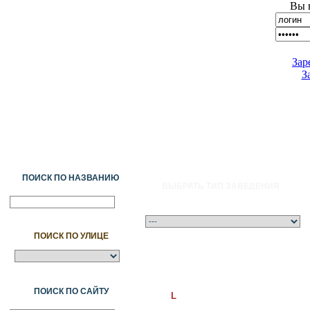
Вы 
Зар
З
ПОИСК ПО НАЗВАНИЮ
ВЫБРАТЬ ТИП ЗАВЕДЕНИЯ
ПОИСК ПО УЛИЦЕ
A
Ә
Б
В
Г
Ғ
Д
Е
Ж
З
И
Й
К
Қ
Л
М
Н
Ң
О
Ө
П
ПОИСК ПО САЙТУ
L