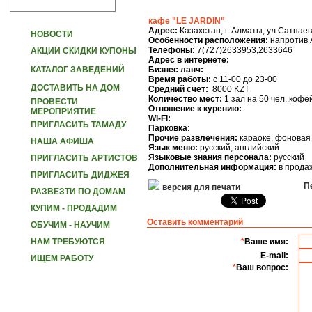
кафе "LE JARDIN"
Адрес:
Казахстан, г. Алматы, ул.Сатпаев
НОВОСТИ
Особенности расположения:
напротив 
Телефоны:
7(727)2633953,2633646
АКЦИИ СКИДКИ КУПОНЫ
Адрес в интернете:
КАТАЛОГ ЗАВЕДЕНИЙ
Бизнес ланч:
Время работы:
с 11-00 до 23-00
ДОСТАВИТЬ НА ДОМ
Средний счет:
8000 KZT
Количество мест:
1 зал на 50 чел.,кофей
ПРОВЕСТИ
Отношение к курению:
МЕРОПРИЯТИЕ
Wi-Fi:
ПРИГЛАСИТЬ ТАМАДУ
Парковка:
Прочие развлечения:
караоке, фоновая
НАША АФИША
Язык меню:
русский, английский
Языковые знания персонала:
русский
ПРИГЛАСИТЬ АРТИСТОВ
Дополнительная информация:
в продаж
ПРИГЛАСИТЬ ДИДЖЕЯ
Пе
версия для печати
РАЗВЕЗТИ ПО ДОМАМ
КУПИМ - ПРОДАДИМ
Оставить комментарий
ОБУЧИМ - НАУЧИМ
НАМ ТРЕБУЮТСЯ
*
Ваше имя:
E-mail:
ИЩЕМ РАБОТУ
*
Ваш вопрос: