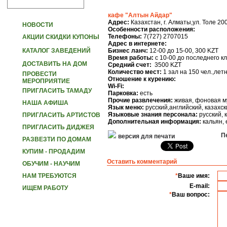
кафе "Алтын Айдар"
Адрес:
Казахстан, г. Алматы,ул. Толе 200 
НОВОСТИ
Особенности расположения:
Телефоны:
7(727) 2707015
АКЦИИ СКИДКИ КУПОНЫ
Адрес в интернете:
КАТАЛОГ ЗАВЕДЕНИЙ
Бизнес ланч:
12-00 до 15-00, 300 KZT
Время работы:
с 10-00 до последнего к
ДОСТАВИТЬ НА ДОМ
Средний счет:
3500 KZT
Количество мест:
1 зал на 150 чел.,лет
ПРОВЕСТИ
Отношение к курению:
МЕРОПРИЯТИЕ
Wi-Fi:
ПРИГЛАСИТЬ ТАМАДУ
Парковка:
есть
Прочие развлечения:
живая, фоновая м
НАША АФИША
Язык меню:
русский,английский, казахск
Языковые знания персонала:
русский, 
ПРИГЛАСИТЬ АРТИСТОВ
Дополнительная информация:
кальян, 
ПРИГЛАСИТЬ ДИДЖЕЯ
Пе
версия для печати
РАЗВЕЗТИ ПО ДОМАМ
КУПИМ - ПРОДАДИМ
Оставить комментарий
ОБУЧИМ - НАУЧИМ
НАМ ТРЕБУЮТСЯ
*
Ваше имя:
E-mail:
ИЩЕМ РАБОТУ
*
Ваш вопрос: