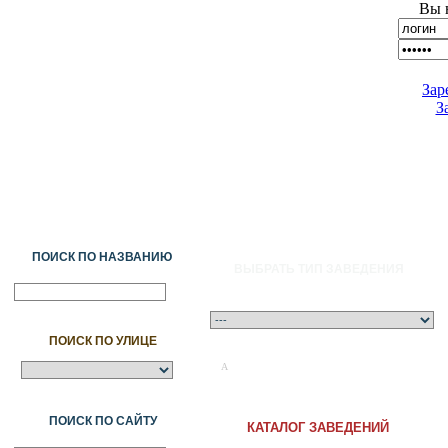
Вы 
Зар
З
ПОИСК ПО НАЗВАНИЮ
ВЫБРАТЬ ТИП ЗАВЕДЕНИЯ
ПОИСК ПО УЛИЦЕ
A
Ә
Б
В
Г
Ғ
Д
Е
Ж
З
И
Й
К
Қ
Л
М
Н
Ң
О
Ө
П
ПОИСК ПО САЙТУ
КАТАЛОГ ЗАВЕДЕНИЙ