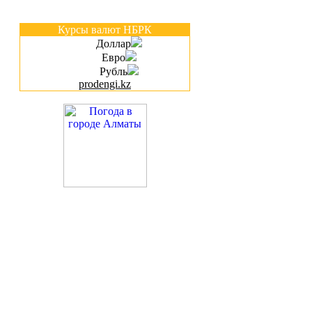
Курсы валют НБРК
Доллар
Евро
Рубль
prodengi.kz