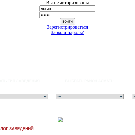
Вы не авторизованы
Зарегистрироваться
Забыли пароль?
АТЬ ТИП ЗАВЕДЕНИЯ
ВЫБРАТЬ РАЙОН АЛМАТЫ
Ғ
Д
Е
Ж
З
И
Й
К
Қ
Л
М
Н
Ң
О
Ө
П
Р
С
Т
У
Ұ
Ү
Ф
Х
Ц
Ч
Ш
Щ
Ы
Э
Ю
Я
A
B
C
АЛОГ ЗАВЕДЕНИЙ