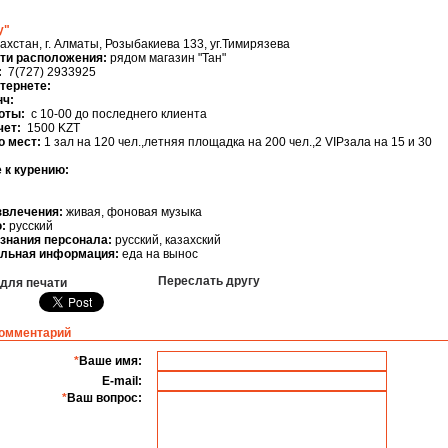
у"
ахстан, г. Алматы, Розыбакиева 133, уг.Тимирязева
ти расположения:
рядом магазин "Тан"
:
7(727) 2933925
нтернете:
нч:
оты:
с 10-00 до последнего клиента
чет:
1500 KZT
о мест:
1 зал на 120 чел.,летняя площадка на 200 чел.,2 VIPзала на 15 и 30
 к курению:
звлечения:
живая, фоновая музыка
:
русский
знания персонала:
русский, казахский
льная информация:
еда на вынос
Переслать другу
 для печати
комментарий
*
Ваше имя:
E-mail:
*
Ваш вопрос: