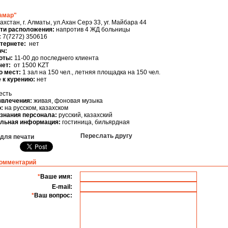
амар"
ахстан, г. Алматы, ул.Ахан Серэ 33, уг. Майбара 44
ти расположения:
напротив 4 ЖД больницы
:
7(7272) 350616
нтернете:
нет
нч:
оты:
11-00 до последнего клиента
чет:
от 1500 KZT
о мест:
1 зал на 150 чел., летняя площадка на 150 чел.
 к курению:
нет
есть
звлечения:
живая, фоновая музыка
:
на русском, казахском
знания персонала:
русский, казахский
льная информация:
гостиница, бильярдная
Переслать другу
 для печати
комментарий
*
Ваше имя:
E-mail:
*
Ваш вопрос: