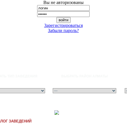
Вы не авторизованы
Зарегистрироваться
Забыли пароль?
АТЬ ТИП ЗАВЕДЕНИЯ
ВЫБРАТЬ РАЙОН АЛМАТЫ
Ғ
Д
Е
Ж
З
И
Й
К
Қ
Л
М
Н
Ң
О
Ө
П
Р
С
Т
У
Ұ
Ү
Ф
Х
Ц
Ч
Ш
Щ
Ы
Э
Ю
Я
A
B
C
АЛОГ ЗАВЕДЕНИЙ