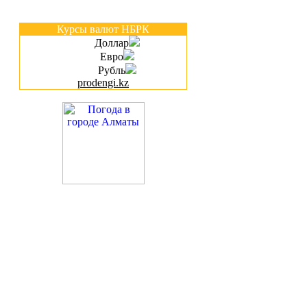
Курсы валют НБРК
Доллар
Евро
Рубль
prodengi.kz