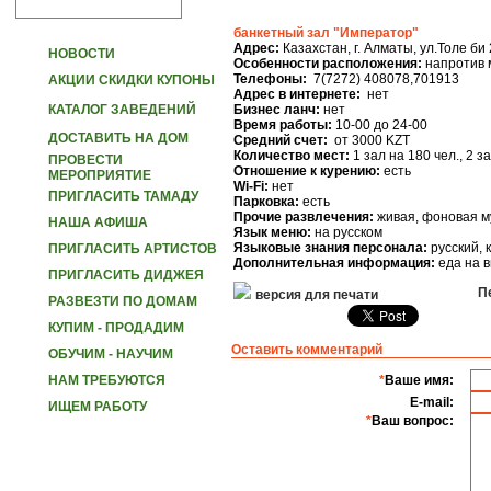
банкетный зал "Император"
Адрес:
Казахстан, г. Алматы, ул.Толе би 
НОВОСТИ
Особенности расположения:
напротив 
Телефоны:
7(7272) 408078,701913
АКЦИИ СКИДКИ КУПОНЫ
Адрес в интернете:
нет
КАТАЛОГ ЗАВЕДЕНИЙ
Бизнес ланч:
нет
Время работы:
10-00 до 24-00
ДОСТАВИТЬ НА ДОМ
Средний счет:
от 3000 KZT
Количество мест:
1 зал на 180 чел., 2 за
ПРОВЕСТИ
Отношение к курению:
есть
МЕРОПРИЯТИЕ
Wi-Fi:
нет
ПРИГЛАСИТЬ ТАМАДУ
Парковка:
есть
Прочие развлечения:
живая, фоновая м
НАША АФИША
Язык меню:
на русском
Языковые знания персонала:
русский, 
ПРИГЛАСИТЬ АРТИСТОВ
Дополнительная информация:
еда на 
ПРИГЛАСИТЬ ДИДЖЕЯ
Пе
версия для печати
РАЗВЕЗТИ ПО ДОМАМ
КУПИМ - ПРОДАДИМ
Оставить комментарий
ОБУЧИМ - НАУЧИМ
НАМ ТРЕБУЮТСЯ
*
Ваше имя:
E-mail:
ИЩЕМ РАБОТУ
*
Ваш вопрос: