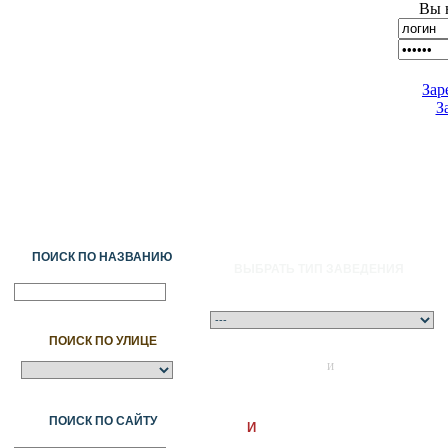
Вы 
Зар
З
ПОИСК ПО НАЗВАНИЮ
ВЫБРАТЬ ТИП ЗАВЕДЕНИЯ
ПОИСК ПО УЛИЦЕ
A
Ә
Б
В
Г
Ғ
Д
Е
Ж
З
И
Й
К
Қ
Л
М
Н
Ң
О
Ө
П
ПОИСК ПО САЙТУ
И