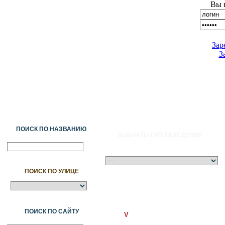
Вы 
Зар
З
ПОИСК ПО НАЗВАНИЮ
ВЫБРАТЬ ТИП ЗАВЕДЕНИЯ
ПОИСК ПО УЛИЦЕ
A
Ә
Б
В
Г
Ғ
Д
Е
Ж
З
И
Й
К
Қ
Л
М
Н
Ң
О
Ө
П
ПОИСК ПО САЙТУ
V