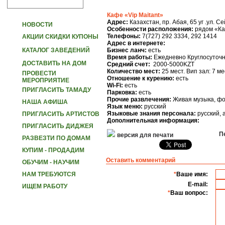
Кафе «Vip Maitant»
Адрес:
Казахстан, пр. Абая, 65 уг .ул. 
НОВОСТИ
Особенности расположения:
рядом «Ка
Телефоны:
7(727) 292 3334, 292 1414
АКЦИИ СКИДКИ КУПОНЫ
Адрес в интернете:
КАТАЛОГ ЗАВЕДЕНИЙ
Бизнес ланч:
есть
Время работы:
Ежедневно Круглосуточ
ДОСТАВИТЬ НА ДОМ
Средний счет:
2000-5000KZT
Количество мест:
25 мест. Вип зал: 7 ме
ПРОВЕСТИ
Отношение к курению:
есть
МЕРОПРИЯТИЕ
Wi-Fi:
есть
ПРИГЛАСИТЬ ТАМАДУ
Парковка:
есть
Прочие развлечения:
Живая музыка, фо
НАША АФИША
Язык меню:
русский
Языковые знания персонала:
русский, 
ПРИГЛАСИТЬ АРТИСТОВ
Дополнительная информация:
ПРИГЛАСИТЬ ДИДЖЕЯ
Пе
версия для печати
РАЗВЕЗТИ ПО ДОМАМ
КУПИМ - ПРОДАДИМ
Оставить комментарий
ОБУЧИМ - НАУЧИМ
НАМ ТРЕБУЮТСЯ
*
Ваше имя:
E-mail:
ИЩЕМ РАБОТУ
*
Ваш вопрос: