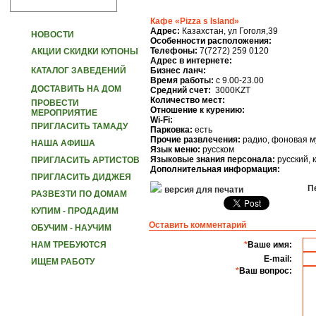
Кафе «Pizza s Island»
Адрес:
Казахстан, ул Гоголя,39
НОВОСТИ
Особенности расположения:
Телефоны:
7(7272) 259 0120
АКЦИИ СКИДКИ КУПОНЫ
Адрес в интернете:
КАТАЛОГ ЗАВЕДЕНИЙ
Бизнес ланч:
Время работы:
с 9.00-23.00
ДОСТАВИТЬ НА ДОМ
Средний счет:
3000KZT
Количество мест:
ПРОВЕСТИ
Отношение к курению:
МЕРОПРИЯТИЕ
Wi-Fi:
ПРИГЛАСИТЬ ТАМАДУ
Парковка:
есть
Прочие развлечения:
радио, фоновая м
НАША АФИША
Язык меню:
русском
Языковые знания персонала:
русский, 
ПРИГЛАСИТЬ АРТИСТОВ
Дополнительная информация:
ПРИГЛАСИТЬ ДИДЖЕЯ
Пе
версия для печати
РАЗВЕЗТИ ПО ДОМАМ
КУПИМ - ПРОДАДИМ
Оставить комментарий
ОБУЧИМ - НАУЧИМ
НАМ ТРЕБУЮТСЯ
*
Ваше имя:
E-mail:
ИЩЕМ РАБОТУ
*
Ваш вопрос: