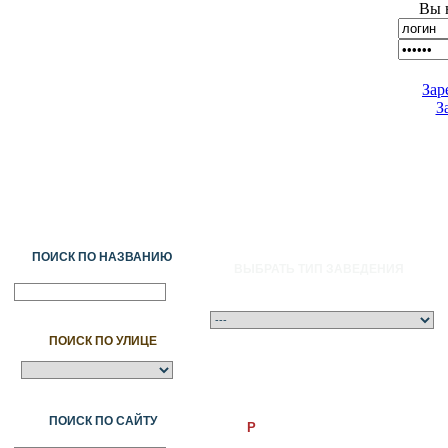
Вы 
Зар
З
ПОИСК ПО НАЗВАНИЮ
ВЫБРАТЬ ТИП ЗАВЕДЕНИЯ
ПОИСК ПО УЛИЦЕ
A
Ә
Б
В
Г
Ғ
Д
Е
Ж
З
И
Й
К
Қ
Л
М
Н
Ң
О
Ө
П
ПОИСК ПО САЙТУ
P