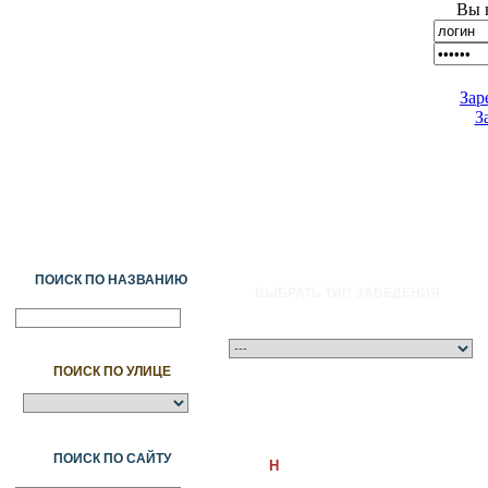
Вы 
Зар
З
ПОИСК ПО НАЗВАНИЮ
ВЫБРАТЬ ТИП ЗАВЕДЕНИЯ
ПОИСК ПО УЛИЦЕ
A
Ә
Б
В
Г
Ғ
Д
Е
Ж
З
И
Й
К
Қ
Л
М
Н
Ң
О
Ө
П
ПОИСК ПО САЙТУ
H