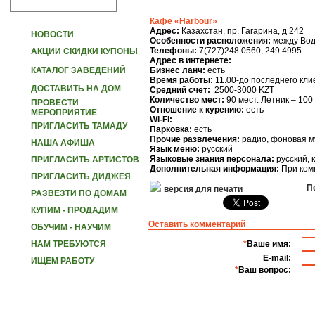
Кафе «Harbour»
Адрес:
Казахстан, пр. Гагарина, д 242
НОВОСТИ
Особенности расположения:
между Вод
Телефоны:
7(727)248 0560, 249 4995
АКЦИИ СКИДКИ КУПОНЫ
Адрес в интернете:
КАТАЛОГ ЗАВЕДЕНИЙ
Бизнес ланч:
есть
Время работы:
11.00-до последнего кли
ДОСТАВИТЬ НА ДОМ
Средний счет:
2500-3000 KZT
Количество мест:
90 мест. Летник – 100
ПРОВЕСТИ
Отношение к курению:
есть
МЕРОПРИЯТИЕ
Wi-Fi:
ПРИГЛАСИТЬ ТАМАДУ
Парковка:
есть
Прочие развлечения:
радио, фоновая м
НАША АФИША
Язык меню:
русский
Языковые знания персонала:
русский, 
ПРИГЛАСИТЬ АРТИСТОВ
Дополнительная информация:
При ком
ПРИГЛАСИТЬ ДИДЖЕЯ
Пе
версия для печати
РАЗВЕЗТИ ПО ДОМАМ
КУПИМ - ПРОДАДИМ
Оставить комментарий
ОБУЧИМ - НАУЧИМ
НАМ ТРЕБУЮТСЯ
*
Ваше имя:
E-mail:
ИЩЕМ РАБОТУ
*
Ваш вопрос: